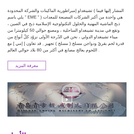
تشينغداو إمبراطورية الماكينات والشركة المحدودة ( المشار إليها فيما
يلي باسم " EME " ) هي واحدة من أكبر الشركات المصنعة للمعدات
ذبح الماشية المهنية والحلول التكنولوجية الإسلامية ذبح في الصين ،
وتقع في مدينة تشينغداو الساحلية ، ومصنع حوالي 50 كيلومترا من
ميناء تشينغداو الدولي ، نحن في الدّرجة الأولى نزوّد كلّ أنواع من
قدرة لحم بقريّ ودواجن مسلخ ( مسلخ ) تجهيز , قد تعاون [ إمي ] مع
اللحوم يعالج مصانع في أكثر من 80 بلاد حوالي العالم .
معرفة المزيد