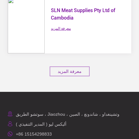
SLN Meat Supplies Pty Ltd of
Cambodia
معرفة المزيد
معرفة المزيد
سوتشو الطريق ، Jiaozhou ، وتشينغداو ، شاندونغ ، الصين
أليكس ليو ( المدير التنفيذي )
+86 15154298833